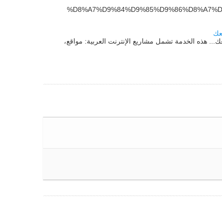
%D8%A7%D9%84%D9%85%D9%86%D8%A7%D
عك
ك... هذه الخدمة تشمل مشاريع الإنترنت العربية: مواقع،