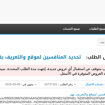
صفح الطلبات
تصفح الخدمات
بهم
 الطلب:  
 تحديد المنافسين لموقع والتعريف ب
ب متوقف عن استقبال أي عروض جديدة، إنتهت مدة الطلب المحددة. سيح
د العروض المتوفرة في الأسفل.
:
خدمات الاعمال
رقم الطلب :
10737101
ينتهي في :
09-03-2015
افسين لموقع والتعريف بهم
/Service/99005388/%D8%AA%D8%B9%D8%B1%D9%81-%D8%B9%D9%8
B3%D9%8A%D9%83--%D9%86%D8%A8%D8%AD%D8%AB-%D8%B9