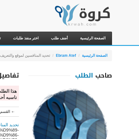
الصفحة الرئيسية
أضف طلب
اختر منفذ طلبات
ت
الصفحة الرئيسية
Ebram Atef
تحديد المنافسين لموقع والتعريف 
صاحب
الطلب
تفاصيل
هذا الطل
ناسبه أح
القسم 
تحديد المن
4%D9%89-
%D9%86-