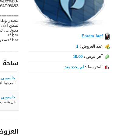
%D8%B9-
9%D9%83
========
مصدر وتفاص
تمكن الآن 
مدونات، تط
<br />
Ebram Atef
<br />سعر الخدمة: 10 دزلار فقط
عدد العروض :
1
آخر عرض :
10.00
ساحة ال
المتوسط :
لم يحدد بعد.
حاسوبي
المرجوا ال
حاسوبي
هل يناسب ا
العروض 