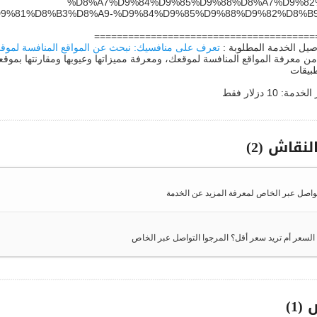
%D8%A7%D9%84%D9%85%D9%88%D8%A7%D9%82
9%81%D8%B3%D8%A9-%D9%84%D9%85%D9%88%D9%82%D8%B
=======================================
يل الخدمة المطلوبة :
تعرف على منافسيك: نبحث عن المواقع المنافسة لموق
من معرفة المواقع المنافسة لموقعك، ومعرفة مميزاتها وعيوبها ومقارنتها بموقع
بيقات
نقاش (2)
تواصل عبر الخاص لمعرفة المزيد عن الخدمة
لسعر أم تريد سعر أقل؟ المرجوا التواصل عبر الخاص
(1)