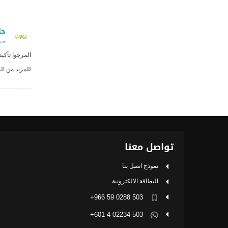
حا
خب
المرجوا تأكي
للمزيد من ال
تواصل معنا
نموذج اتصل بنا
البطاقة الالكترونية
503 0288 59 966+
503 02234 4 601+